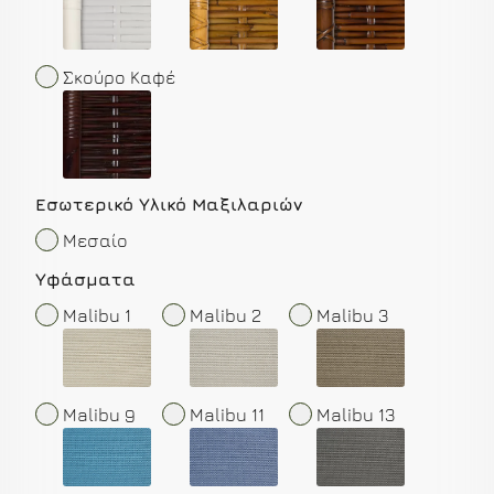
Σκούρο Καφέ
Εσωτερικό Υλικό Μαξιλαριών
Μεσαίο
Yφάσματα
Malibu 1
Malibu 2
Malibu 3
Malibu 9
Malibu 11
Malibu 13