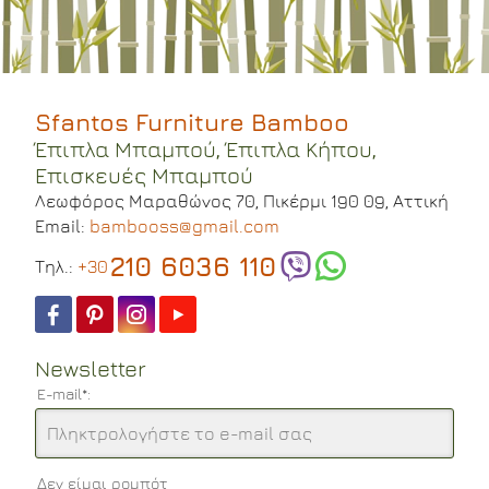
Sfantos Furniture Bamboo
Έπιπλα Μπαμπού, Έπιπλα Κήπου,
Επισκευές Μπαμπού
Λεωφόρος Μαραθώνος 70,
Πικέρμι 190 09,
Αττική
Email:
bambooss@gmail.com
210 6036 110
Tηλ.:
+30
Newsletter
E-mail*:
Δεν είμαι ρομπότ