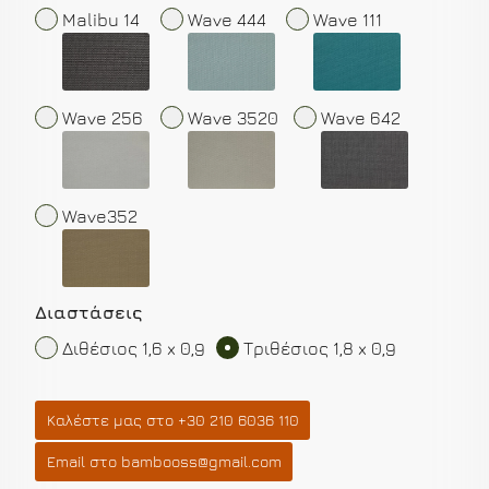
Malibu 14
Wave 444
Wave 111
Wave 256
Wave 3520
Wave 642
Wave352
Διαστάσεις
Διθέσιος 1,6 x 0,9
Τριθέσιος 1,8 x 0,9
Καλέστε μας στο +30 210 6036 110
Email στο bambooss@gmail.com