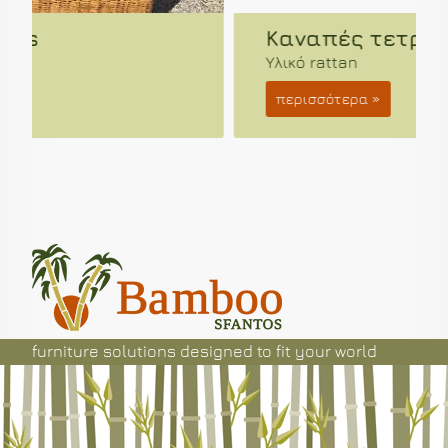
Καναπές τετράγωνος
Υλικό rattan
περισσότερα »
furniture solutions
designed
to fit your world