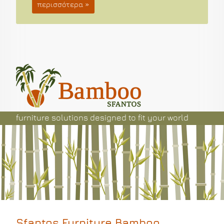
περισσότερα »
furniture solutions
designed
to fit your world
Sfantos Furniture Bamboo