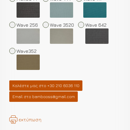
Wave 256
Wave 3520
Wave 642
Wave352
Καλέστε μας στο +30 210 6036 110
Email στο bambooss@gmail.com
εκτύπωση