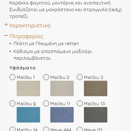
Καρέκλα φαγητού, μοντέρνα και αναπαυτική.
Συνδυάζεται με μακρόστενο και στρογγυλό (lady)
τραπέζι.
Χαρακτηριστικά
Πληροφορίες
Πλάτη με Πλεγμένη με rattan
Κάθισμα με αποσπώμενο μαξιλάρι
περιλαμβάνεται.
Yφάσματα
Malibu 1
Malibu 2
Malibu 3
Malibu 9
Malibu 11
Malibu 13
Malibu 14
Wave 444
Wave 111