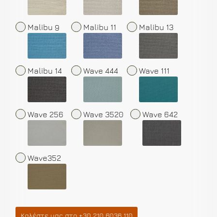
Malibu 9
Malibu 11
Malibu 13
Malibu 14
Wave 444
Wave 111
Wave 256
Wave 3520
Wave 642
Wave352
Καλέστε μας στο +30 210 6036 110