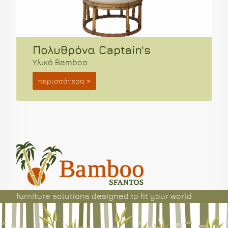
Πολυθρόνα Royal
Υλικό rattan
περισσότερα »
furniture solutions
designed
to fit your world