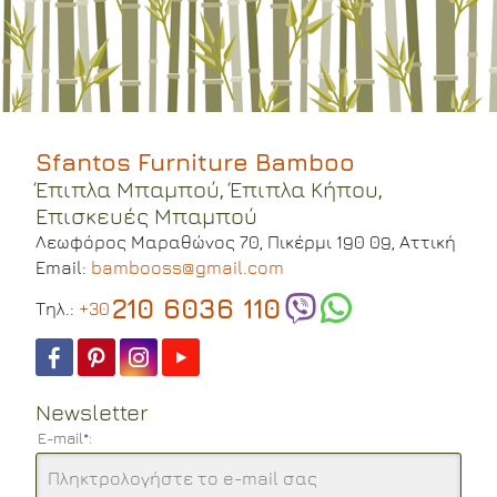
Sfantos Furniture Bamboo
Έπιπλα Μπαμπού, Έπιπλα Κήπου,
Επισκευές Μπαμπού
Λεωφόρος Μαραθώνος 70,
Πικέρμι 190 09,
Αττική
Email:
bambooss@gmail.com
210 6036 110
Tηλ.:
+30
Newsletter
E-mail*: