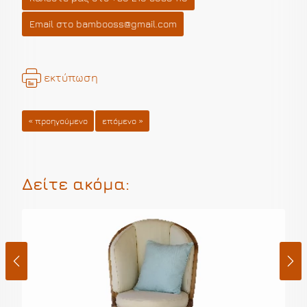
Email στο bambooss@gmail.com
εκτύπωση
« προηγούμενο
επόμενο »
Δείτε ακόμα: